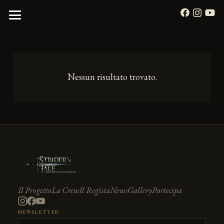
Nessun risultato trovato.
Il Progetto
La Crew
Il Regista
News
Gallery
Partecipa
NEWSLETTER