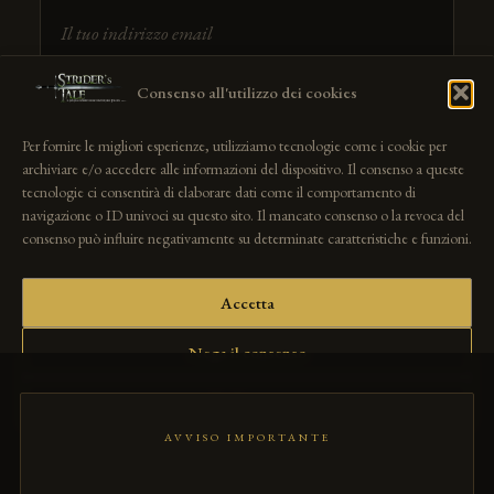
Ho letto e accetto i termini e le condizioni
Consenso all'utilizzo dei cookies
Per fornire le migliori esperienze, utilizziamo tecnologie come i cookie per
archiviare e/o accedere alle informazioni del dispositivo. Il consenso a queste
tecnologie ci consentirà di elaborare dati come il comportamento di
navigazione o ID univoci su questo sito. Il mancato consenso o la revoca del
© 2025 Strider's Tale — Fan film no-profit prodotto da Altercut. Tutti i
consenso può influire negativamente su determinate caratteristiche e funzioni.
diritti riservati ai rispettivi titolari.
Accetta
Privacy Policy
Cookie Policy
Nega il consenso
Preferenze
AVVISO IMPORTANTE
Cookie Policy
Privacy Policy