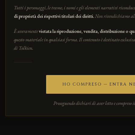
raro: trenta
Tutti i personaggi, le trame, i nomi e gli elementi narrativi riconduci
più belle d'I
di proprietà dei rispettivi titolari dei diritti.
Non rivendichiamo alcun
raccontato.
È severamente
vietata la riproduzione, vendita, distribuzione o qu
questo materiale in qualsiasi forma. Il contenuto è destinato esclusi
Che tu voglia
di Tolkien.
essere parte 
ti ricontatte
HO COMPRESO — ENTRA NE
Non pro
Proseguendo dichiari di aver letto e compreso il