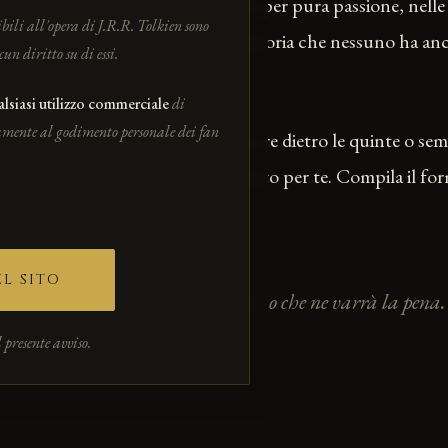
 persone che lavorano nei weekend per pura passione, nel
bili all'opera di J.R.R. Tolkien sono
talia, per portare su schermo una storia che nessuno ha an
 diritto su di essi.
alsiasi utilizzo commerciale
di
vamente al godimento personale dei fan
 recitare, fare da comparsa, lavorare dietro le quinte o s
di qualcosa di grande — c'è un posto per te. Compila il for
remo.
L SITO
mettiamo di pagarti. Promettiamo che ne varrà la pena.
 presente avviso.