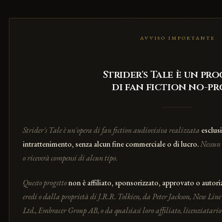
Il Progetto
La Crew
AVVISO IMPORTANTE
Strider's Tale è un pr
di fan fiction no-pro
Strider's Tale è un'opera di fan fiction audiovisiva realizzata
esclus
intrattenimento, senza alcun fine commerciale o di lucro.
Nessun 
o riceverà compensi di alcun tipo.
S
Questo progetto
non è affiliato, sponsorizzato, approvato o autori
e sei 
eredi o dalla proprietà di J.R.R. Tolkien, da Peter Jackson, New Li
di div
Ltd., Embracer Group AB, o da qualsiasi loro affiliato, licenziatario