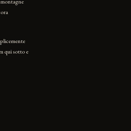
le montagne
cora
emplicemente
m qui sotto e