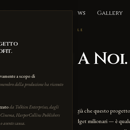
Il Regista
HOME
News
Gallery
STRIDER'S TALE
ogetto
fit.
Unisciti A Noi.
ivamente a scopo di
membro della produzione ha ricevuto
zzato
da Tolkien Enterprises, dagli
arrivato fin qui, probabilmente senti già che questo progett
ne Cinema, HarperCollins Publishers
erso. Non è una produzione con budget milionari — è qualc
 o avente causa.