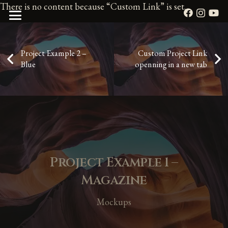
There is no content because “Custom Link” is set.
Project Example 2 –
Custom Project Link
Blue
openning in a new tab
Project Example 1 –
Magazine
Mockups