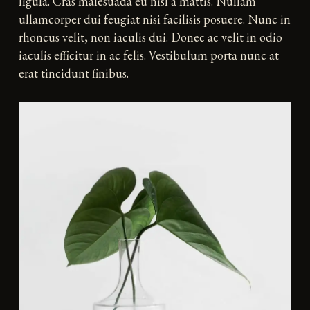
ligula. Cras malesuada eu nisl a mattis. Nullam
ullamcorper dui feugiat nisi facilisis posuere. Nunc in
rhoncus velit, non iaculis dui. Donec ac velit in odio
iaculis efficitur in ac felis. Vestibulum porta nunc at
erat tincidunt finibus.