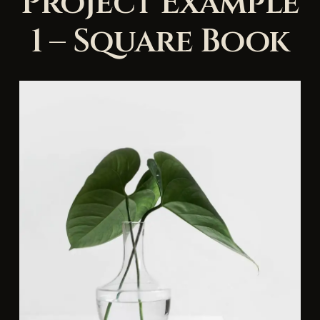
Project Example
1 – Square Book