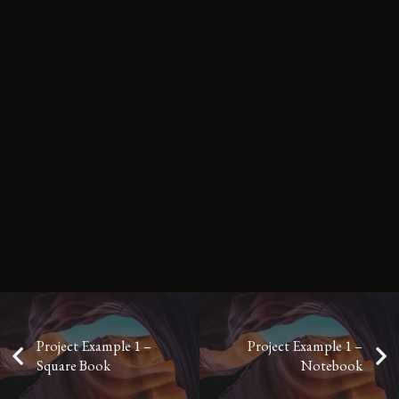
Project Example 1 –
Project Example 1 –
Square Book
Notebook